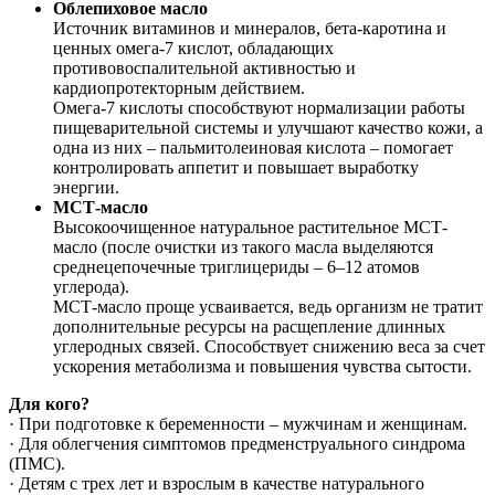
Облепиховое масло
Источник витаминов и минералов, бета-каротина и
ценных омега-7 кислот, обладающих
противовоспалительной активностью и
кардиопротекторным действием.
Омега-7 кислоты способствуют нормализации работы
пищеварительной системы и улучшают качество кожи, а
одна из них – пальмитолеиновая кислота – помогает
контролировать аппетит и повышает выработку
энергии.
МСТ-масло
Высокоочищенное натуральное растительное МСТ-
масло (после очистки из такого масла выделяются
среднецепочечные триглицериды – 6–12 атомов
углерода).
МСТ-масло проще усваивается, ведь организм не тратит
дополнительные ресурсы на расщепление длинных
углеродных связей. Способствует снижению веса за счет
ускорения метаболизма и повышения чувства сытости.
Для кого?
· При подготовке к беременности – мужчинам и женщинам.
· Для облегчения симптомов предменструального синдрома
(ПМС).
· Детям с трех лет и взрослым в качестве натурального