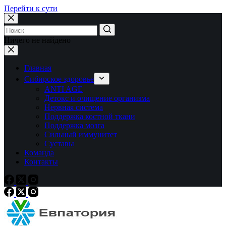
Перейти к сути
Ничего не найдено
Главная
Сибирское здоровье
ANTI AGE
Детокс и очищение организма
Нервная система
Поддержка костной ткани
Поддержка мозга
Сильный иммунитет
Суставы
Команда
Контакты