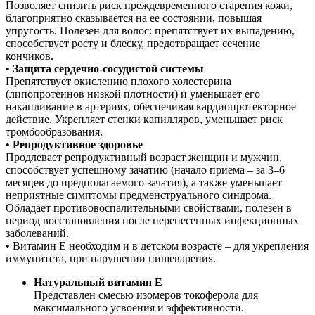
Позволяет снизить риск преждевременного старения кожи,
благоприятно сказывается на ее состоянии, повышая
упругость. Полезен для волос: препятствует их выпадению,
способствует росту и блеску, предотвращает сечение
кончиков.
•
Защита сердечно-сосудистой системы
Препятствует окислению плохого холестерина
(липопротеинов низкой плотности) и уменьшает его
накапливание в артериях, обеспечивая кардиопротекторное
действие. Укрепляет стенки капилляров, уменьшает риск
тромбообразования.
•
Репродуктивное здоровье
Продлевает репродуктивный возраст женщин и мужчин,
способствует успешному зачатию (начало приема – за 3–6
месяцев до предполагаемого зачатия), а также уменьшает
неприятные симптомы предменструального синдрома.
Обладает противовоспалительными свойствами, полезен в
период восстановления после перенесенных инфекционных
заболеваний.
• Витамин Е необходим и в детском возрасте – для укрепления
иммунитета, при нарушении пищеварения.
Натуральный витамин Е
Представлен смесью изомеров токоферола для
максимального усвоения и эффективности.