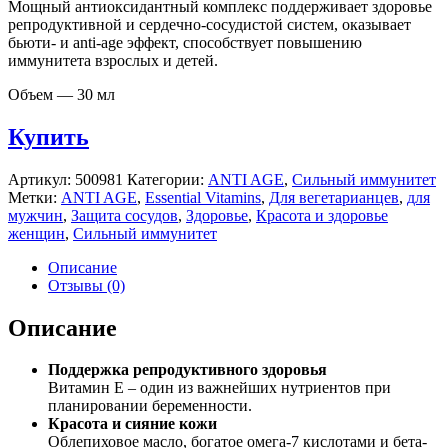
Мощный антиоксидантный комплекс поддерживает здоровье
репродуктивной и сердечно-сосудистой систем, оказывает
бьюти- и anti-age эффект, способствует повышению
иммунитета взрослых и детей.
Объем —
30 мл
Купить
Артикул:
500981
Категории:
ANTI AGE
,
Сильный иммунитет
Метки:
ANTI AGE
,
Essential Vitamins
,
Для вегетарианцев
,
для
мужчин
,
Защита сосудов
,
Здоровье
,
Красота и здоровье
женщин
,
Сильный иммунитет
Описание
Отзывы (0)
Описание
Поддержка репродуктивного здоровья
Витамин Е – один из важнейших нутриентов при
планировании беременности.
Красота и сияние кожи
Облепиховое масло, богатое омега-7 кислотами и бета-