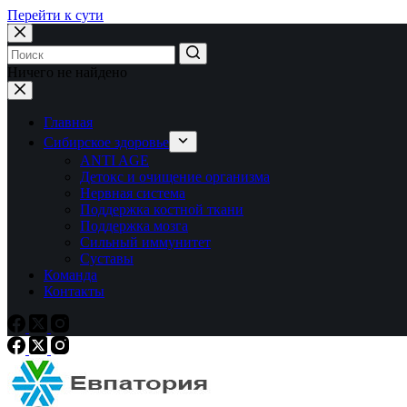
Перейти к сути
Ничего не найдено
Главная
Сибирское здоровье
ANTI AGE
Детокс и очищение организма
Нервная система
Поддержка костной ткани
Поддержка мозга
Сильный иммунитет
Суставы
Команда
Контакты