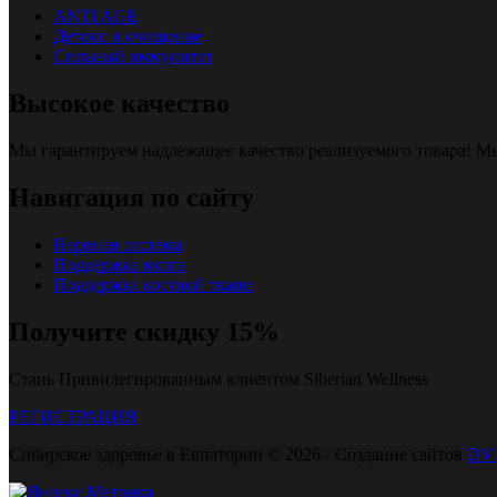
ANTI AGE
Детокс и очищение
Сильный иммунитет
Высокое качество
Мы гарантируем надлежащее качество реализуемого товара! 
Навигация по сайту
Нервная система
Поддержка мозга
Поддержка костной ткани
Получите скидку 15%
Стань Привилегированным клиентом Siberian Wellness
РЕГИСТРАЦИЯ
Сибирское здоровье в Евпатории © 2026 - Создание сайтов
DV