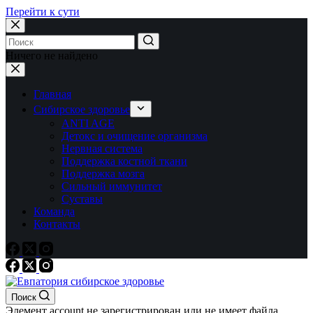
Перейти к сути
Ничего не найдено
Главная
Сибирское здоровье
ANTI AGE
Детокс и очищение организма
Нервная система
Поддержка костной ткани
Поддержка мозга
Сильный иммунитет
Суставы
Команда
Контакты
Поиск
Элемент account не зарегистрирован или не имеет файла