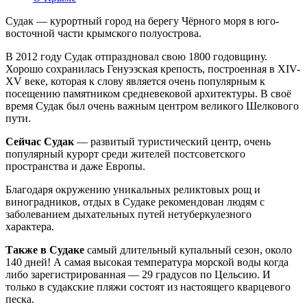
Судак — курортный город на берегу Чёрного моря в юго-
восточной части крымского полуострова.
В 2012 году Судак отпраздновал свою 1800 годовщину.
Хорошо сохранилась Генуэзская крепость, построенная в XIV-
XV веке, которая к слову является очень популярным к
посещению памятником средневековой архитектуры. В своё
время Судак был очень важным центром великого Шелкового
пути.
Сейчас Судак
— развитый туристический центр, очень
популярный курорт среди жителей постсоветского
пространства и даже Европы.
Благодаря окружению уникальных реликтовых рощ и
виноградников, отдых в Судаке рекомендован людям с
заболеванием дыхательных путей нетуберкулезного
характера.
Также в Судаке
самый длительный купальный сезон, около
140 дней! А самая высокая температура морской воды когда
либо зарегистрированная — 29 градусов по Цельсию. И
только в судакские пляжи состоят из настоящего кварцевого
песка.