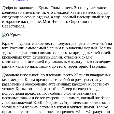
Добро пожаловать в Крым. Только здесь Вы получите такое
количество впечатлений, что с лихвой хватит на весь год до
следующего сезона отдыха, а ещё, ровный насыщенный загар
и хорошее настроение. Мыс Фиолент. Окрестности
Севастополя.
Крым
— удивительное место, полуостров, расположенный на
юге Россиии омываемый Черным и Азовским морями. Только
здесь так органично сливаются красоты природных пейзажей:
крошечных бухт, душистых долин, отвесных скал с
многовековой историей и уникальным культурным наследием
разных культур населявших до этого территорию Тавриды.
Довольно небольшой по площади, всего 27 тысяч квадратных
километров, Крым представляет собой огромную страну
развлечений обособленно аутентичных каждому курортному
уголку. Крым, он такой разный… Север и северо-запад
полуострова представляют собой пологие равнинные
песчаные пляжи и более умеренный климат, южный же берег
, так называемый ЮБК обладает субтропическим климатом, с
засушливым жарким летом и мягкой влажной зимой. Только
представьте, что в январе здесь в среднем +2 — +4 градуса по