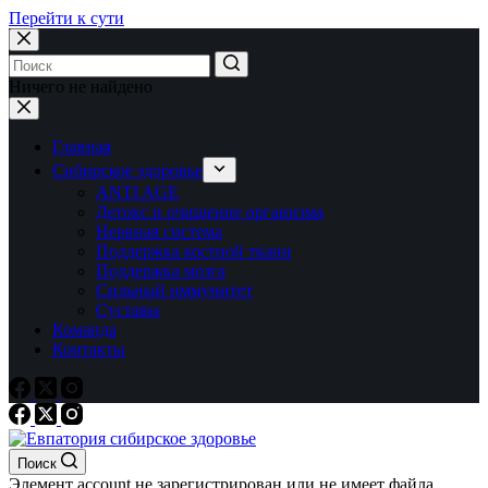
Перейти к сути
Ничего не найдено
Главная
Сибирское здоровье
ANTI AGE
Детокс и очищение организма
Нервная система
Поддержка костной ткани
Поддержка мозга
Сильный иммунитет
Суставы
Команда
Контакты
Поиск
Элемент account не зарегистрирован или не имеет файла