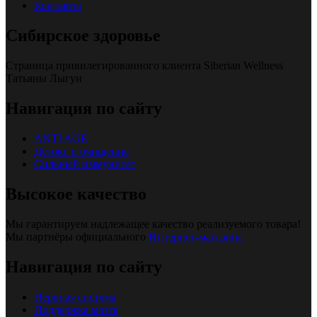
Контакты
Сибирское здоровье
Страница привилегированного клиента Siberian Wellness
Татьяны Лыгун
Навигация по сайту
ANTI AGE
Детокс и очищение
Сильный иммунитет
Высокое качество
Мы гарантируем надлежащее качество реализуемого товара!
Мы партнёры официального
Интернет-магазина
Навигация по сайту
Нервная система
Поддержка мозга