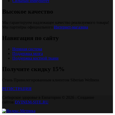
Сильный иммунитет
Высокое качество
Мы гарантируем надлежащее качество реализуемого товара!
Мы партнёры официального
Интернет-магазина
Навигация по сайту
Нервная система
Поддержка мозга
Поддержка костной ткани
Получите скидку 15%
Стань Привилегированным клиентом Siberian Wellness
РЕГИСТРАЦИЯ
Сибирское здоровье в Евпатории © 2026 - Создание
сайтов
DVINEM-SITE.RU