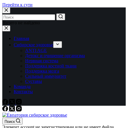
Перейти к сути
Ничего не найдено
Главная
Сибирское здоровье
ANTI AGE
Детокс и очищение организма
Нервная система
Поддержка костной ткани
Поддержка мозга
Сильный иммунитет
Суставы
Команда
Контакты
Поиск
Элемент account не зарегистрирован или не имеет файла