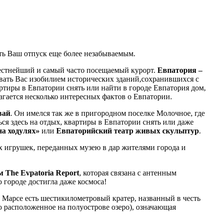
ать Ваш отпуск еще более незабываемым.
естнейший и самый часто посещаемый курорт.
Евпатория –
овать Вас изобилием исторических зданий,сохранившихся с
ртиры в Евпатории снять или найти в городе Евпатория дом,
агается несколько интересных фактов о Евпатории.
вай
. Он имелся так же в пригородном поселке Молочное, где
ся здесь на отдых, квартиры в Евпатории снять или даже
на ходулях»
или
Евпаторийский театр живых скульптур
.
х игрушек, переданных музею в дар жителями города и
 The Evpatoria Report
, которая связана с антенным
городе достигла даже космоса!
 на Марсе есть шестикилометровый кратер, названный в честь
то расположенное на полуострове озеро), означающая