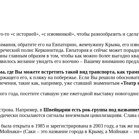
то-то «с историей», «с изюминкой», чтобы разнообразить и сдел
мания, обратите его на Евпаторию, жемчужину Крыма, его изв
егреческий полис Керкинитида. Евпатория и сейчас может порад
аны главным образом в том, чтобы как можно более выгодно ква
появилось желание увидеть его воочию – Вашему вниманию предл
а, где Вы можете встретить такой вид транспорта, как трам
ержащего его, к пляжу на побережье. Если Вы решили обосновать
влечения, такие как, например, уже ставший знаменитым
«Театр 
ого года, посетите ставшую уже ежегодной выставку новогодни
строва. Например, в
Швейцарии есть рок-группа под названием
дически посылаются сигналы внеземлым цивилизациям. Слава о 
а была открыта в 1985 и зарегистрирована в 2003 году, а так же
а Мойнаки» (Саки – это название города в Крыму, а Мойнаки – э