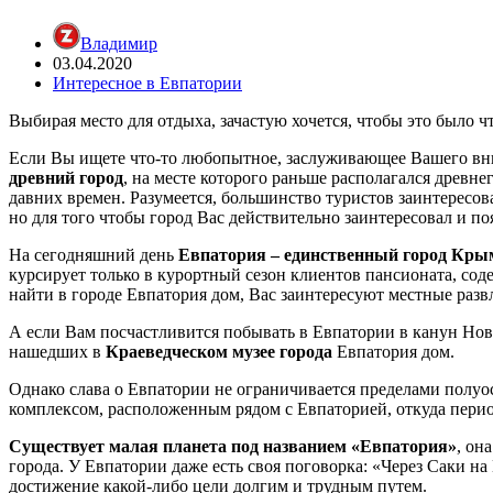
Владимир
03.04.2020
Интересное в Евпатории
Выбирая место для отдыха, зачастую хочется, чтобы это было ч
Если Вы ищете что-то любопытное, заслуживающее Вашего вни
древний город
, на месте которого раньше располагался древн
давних времен. Разумеется, большинство туристов заинтересов
но для того чтобы город Вас действительно заинтересовал и 
На сегодняшний день
Евпатория – единственный город Крым
курсирует только в курортный сезон клиентов пансионата, сод
найти в городе Евпатория дом, Вас заинтересуют местные раз
А если Вам посчастливится побывать в Евпатории в канун Нов
нашедших в
Краеведческом музее города
Евпатория дом.
Однако слава о Евпатории не ограничивается пределами полуо
комплексом, расположенным рядом с Евпаторией, откуда перио
Существует малая планета под названием «Евпатория»
, он
города. У Евпатории даже есть своя поговорка: «Через Саки н
достижение какой-либо цели долгим и трудным путем.