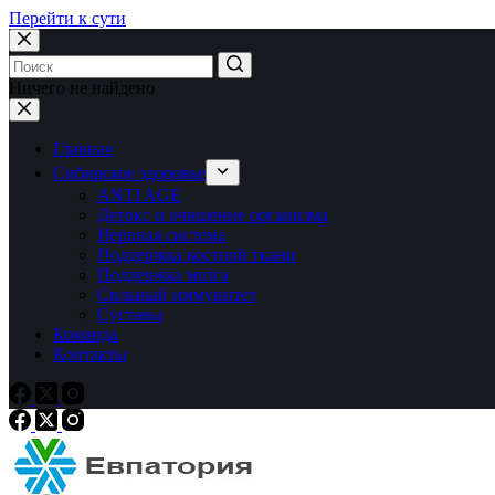
Перейти к сути
Ничего не найдено
Главная
Сибирское здоровье
ANTI AGE
Детокс и очищение организма
Нервная система
Поддержка костной ткани
Поддержка мозга
Сильный иммунитет
Суставы
Команда
Контакты