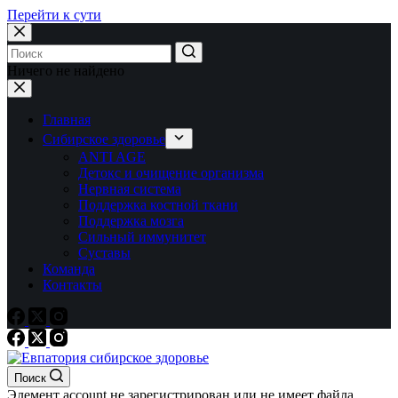
Перейти к сути
Ничего не найдено
Главная
Сибирское здоровье
ANTI AGE
Детокс и очищение организма
Нервная система
Поддержка костной ткани
Поддержка мозга
Сильный иммунитет
Суставы
Команда
Контакты
Поиск
Элемент account не зарегистрирован или не имеет файла