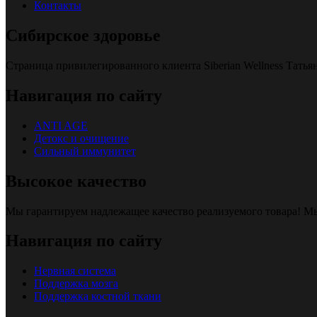
Контакты
Сибирское здоровье
Страница привилегированного клиента Siberian Wellness Тать
Навигация по сайту
ANTI AGE
Детокс и очищение
Сильный иммунитет
Высокое качество
Мы гарантируем надлежащее качество реализуемого товара! 
Навигация по сайту
Нервная система
Поддержка мозга
Поддержка костной ткани