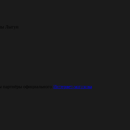
яны Лыгун
Мы партнёры официального
Интернет-магазина