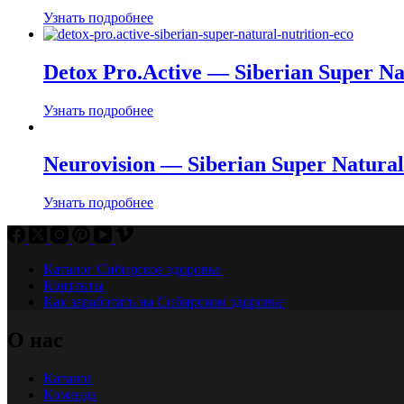
Узнать подробнее
Detox Pro.Active — Siberian Super N
Узнать подробнее
Neurovision — Siberian Super Natura
Узнать подробнее
Каталог Сибирское здоровье
Контакты
Как заработать на Сибирском здоровье
О нас
Каталог
Команда