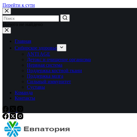
Перейти к сути
Ничего не найдено
Главная
Сибирское здоровье
ANTI AGE
Детокс и очищение организма
Нервная система
Поддержка костной ткани
Поддержка мозга
Сильный иммунитет
Суставы
Команда
Контакты