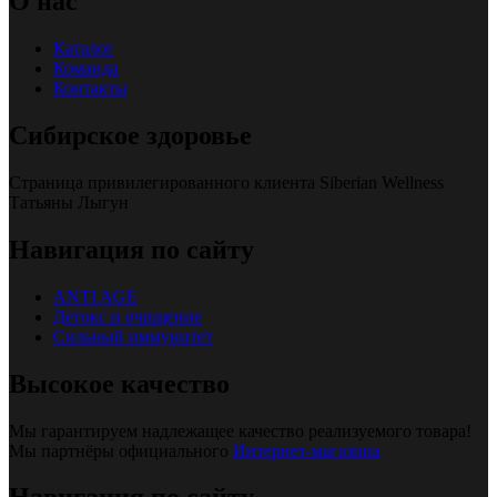
О нас
Каталог
Команда
Контакты
Сибирское здоровье
Страница привилегированного клиента Siberian Wellness
Татьяны Лыгун
Навигация по сайту
ANTI AGE
Детокс и очищение
Сильный иммунитет
Высокое качество
Мы гарантируем надлежащее качество реализуемого товара!
Мы партнёры официального
Интернет-магазина