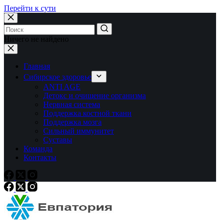
Перейти к сути
Ничего не найдено
Главная
Сибирское здоровье
ANTI AGE
Детокс и очищение организма
Нервная система
Поддержка костной ткани
Поддержка мозга
Сильный иммунитет
Суставы
Команда
Контакты