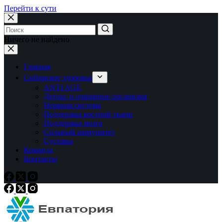
Перейти к сути
Ничего не найдено
Главная
Сибирское здоровье
ANTI AGE
Детокс и очищение организма
Нервная система
Поддержка костной ткани
Поддержка мозга
Сильный иммунитет
Суставы
Команда
Контакты